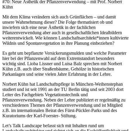
#70: Neue Ästhetik der Pflanzenverwendung – mit Prof. Norbert
Kühn
Mit dem Klima verändern sich auch Grünflächen – und damit
unsere Wahrnehmung dieser? Die Folge thematisiert ob und
inwiefern sich eine neue Ästhetik in der fachlichen
Pflanzenverwendung aber auch in gesellschaftlichen Idealbildern
weiterentwickelt. Wie können Landschaftsarchitekt*innen kultivierte
Wildnis und Spontanvegetation in ihre Planung einbeziehen?
Es geht um bepflanzte Versickerungsmulden und welche Parameter
hier bei der Pflanzenwahl auf dem Extremstandort besonders
wichtig sind. Lioba Lissner und Luisa Balz sprechen mit Norbert
Kühn z.B. auch über Straßenbäume, Gehölze in historischen
Parkanlagen und seine vielen Jahre Erfahrung in der Lehre.
Norbert Kühn hat Landschaftspflege in München-Weihenstephan
studiert und ist seit 1991 an der TU Berlin tätig und seit 2003 dort
Leiter des Fachgebiets Vegetationstechnik und
Pflanzenverwendung. Neben der Lehre publiziert er regelmäßig zu
verschiedenen Themen der Pflanzenverwendung und ist Mitglied
z.B. im internationalen Beirat des Fürst-Pückler-Parks und des
Kuratoriums der Karl-Foerster- Stiftung.
Let’s Talk Landscape befasst sich mit Inhalten rund um
Landschaftsarchitektur und richtet sich an die Fachöffentlichkeit und