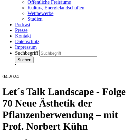
Öffentliche Freiräume
Kultur-, Energielandschaften
Wettbewerbe
Studien
Podcast
Presse
Kontakt
Datenschutz
Impressum
Suchbegriff
Suchen
'
04.2024
Let´s Talk Landscape - Folge
70 Neue Ästhetik der
Pflanzenberwendung – mit
Prof. Norbert Kühn